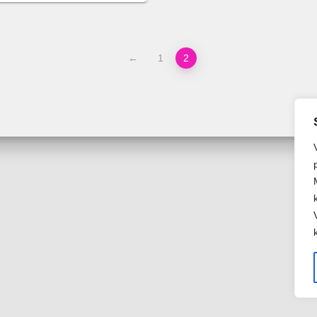
←
1
2