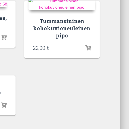
aa,
Tummansininen
kohokuvioneuleinen
pipo
22,00
€
0