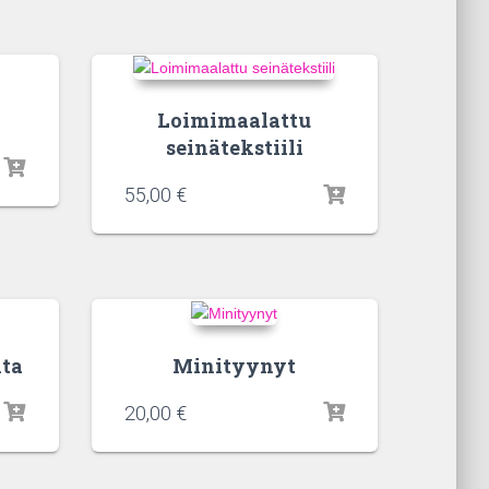
Loimimaalattu
seinätekstiili
55,00
€
ita
Minityynyt
20,00
€