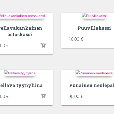
Pellavakankainen
Puuvillakassi
ostoskassi
10,00
€
,00
€
ellava tyynyliina
Punainen neulepa
,00
€
90,00
€