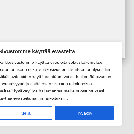
Sivustomme käyttää evästeitä
Verkkosivustomme käyttää evästeitä selauskokemuksen
parantamiseen sekä verkkosivuston liikenteen analysointiin.
Mikäli evästeiden käyttö estetään, voi se heikentää sivuston
käytettävyyttä ja estää osan sivuston toiminnoista.
Valitse”
Hyväksy
” jos haluat antaa meille suostumuksesi
käyttää evästeitä näihin tarkoituksiin.
Kiellä
Hyväksy