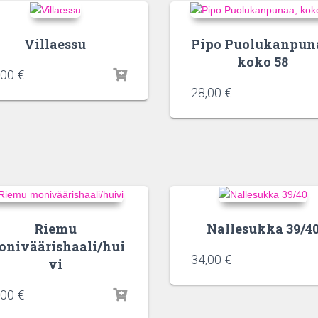
Villaessu
Pipo Puolukanpun
koko 58
,00
€
28,00
€
Riemu
Nallesukka 39/4
oniväärishaali/hui
34,00
€
vi
,00
€