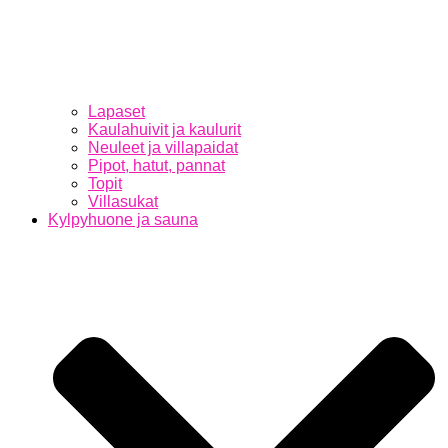
Lapaset
Kaulahuivit ja kaulurit
Neuleet ja villapaidat
Pipot, hatut, pannat
Topit
Villasukat
Kylpyhuone ja sauna