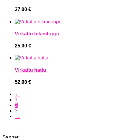
37,00
€
Virkattu bikinitoppi
25,00
€
Virkattu hattu
52,00
€
←
1
2
3
→
Sannari