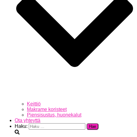
Keittiö
Makrame koristeet
Piensisustus, huonekalut
Ota yhteyttä
Haku: