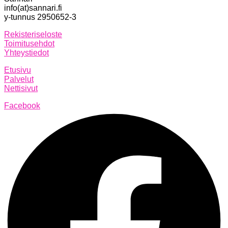
info(at)sannari.fi
y-tunnus 2950652-3
Rekisteriseloste
Toimitusehdot
Yhteystiedot
Etusivu
Palvelut
Nettisivut
Facebook