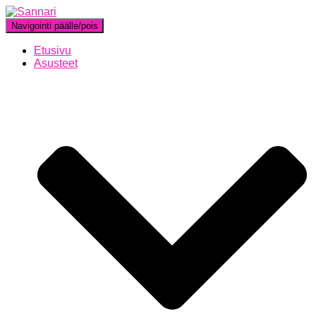
Navigointi päälle/pois
Etusivu
Asusteet