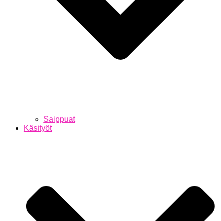
Saippuat
Käsityöt