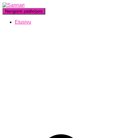
Navigointi päälle/pois
Etusivu