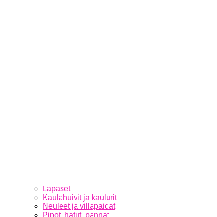
Lapaset
Kaulahuivit ja kaulurit
Neuleet ja villapaidat
Pipot, hatut, pannat